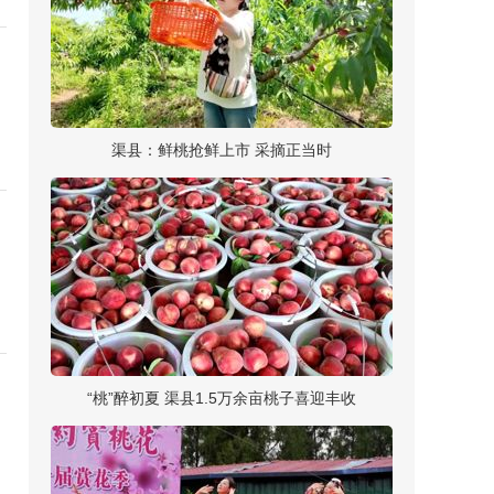
渠县：鲜桃抢鲜上市 采摘正当时
“桃”醉初夏 渠县1.5万余亩桃子喜迎丰收