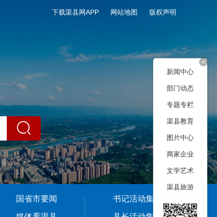
下载渠县网APP
网站地图
版权声明
+
新闻中心
部门动态
专题专栏
渠县教育
图片中心
商家企业
文学艺术
渠县旅游
国省市要闻
书记活动集
媒体看渠县
县长活动集