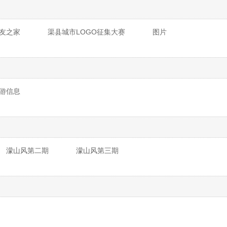
友之家
渠县城市LOGO征集大赛
图片
游信息
濛山风第二期
濛山风第三期