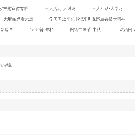
花”主题宣传专栏
三大活动·大讨论
三大活动·大学习
天府融媒看大运
学习习近平总书记来川视察重要指示精神
州新篇章
“五经普”专栏
网络中国节·中秋
e法治网
论华夏