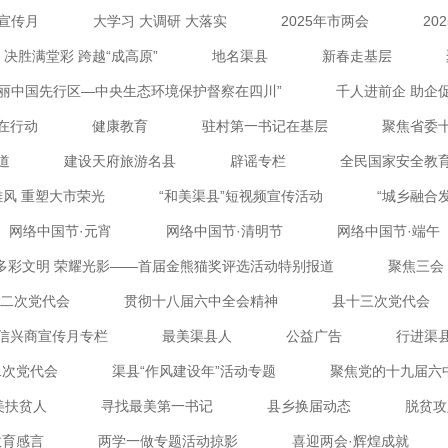
宣传月
大学习 大调研 大落实
2025年市两会
20
决胜满堂彩 跨越“成高原”
地名渠县
新春走基层
美丽中国先行区—中央生态环境保护督察在四川”
千人进前企 助企
在行动
健康教育
驻村第一书记在基层
聚焦省委
道
建设天府旅游名县
辟谣专栏
全民国家安全教
风 重塑大市荣光
“和美渠县”短视频宣传活动
“城乡融合
网络中国节·元宵
网络中国节·清明节
网络中国节·端午
多彩文明 荣耀光影——首届金熊猫奖评选活动特别报道
聚焦三会
二次党代会
贯彻十八届六中全会精神
县十三次党代会
信兴商宣传月专栏
最美渠县人
公益广告
行进渠县
二次党代会
渠县“作风建设年”活动专题
聚焦党的十九届六
美扶贫人
寻找最美第一书记
县乡换届动态
脱贫攻
教育感言
两学一做专题活动掠影
喜迎两会·辉煌成就