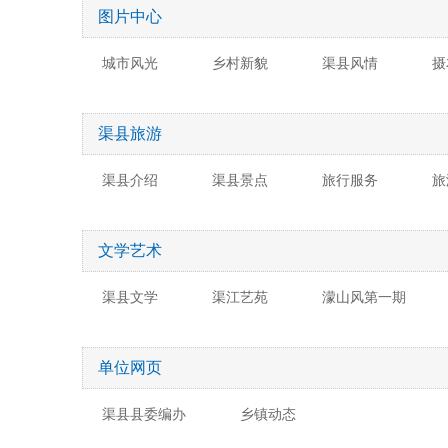
图片中心
城市风光
乡村新貌
渠县风情
摄
渠县旅游
渠县介绍
渠县景点
旅行服务
旅
文学艺术
渠县文学
渠江艺苑
濛山风第一期
单位网页
渠县县委编办
乡镇动态