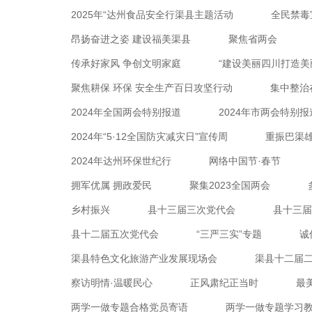
2025年“达州食品安全行渠县主题活动
全民禁毒
昂扬奋进之姿 建设福美渠县
聚焦省两会
传承好家风 争创文明家庭
“建设美丽四川打造
聚焦耕保 环保 安全生产百日攻坚行动
集中整治
2024年全国两会特别报道
2024年市两会特别报
2024年“5·12全国防灾减灾日”宣传周
重振巴渠雄
2024年达州环保世纪行
网络中国节·春节
拥军优属 拥政爱民
聚集2023全国两会
乡村振兴
县十三届三次党代会
县十三届
县十二届五次党代会
“三严三实”专题
诚
渠县特色文化旅游产业发展现场会
渠县十二届
察访明情·温暖民心
正风肃纪正当时
最
两学一做专题合格党员寄语
两学一做专题学习