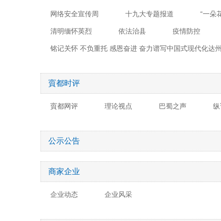
网络安全宣传周
十九大专题报道
“一朵
清明缅怀英烈
依法治县
疫情防控
铭记关怀 不负重托 感恩奋进 奋力谱写中国式现代化达
賨都时评
賨都网评
理论视点
巴蜀之声
纵
公示公告
商家企业
企业动态
企业风采