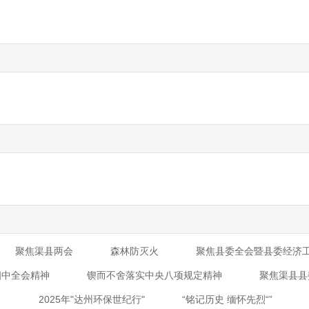
聚焦渠县两会
森林防灭火
聚焦县委全会暨县委经济
四中全会精神
锲而不舍落实中央八项规定精神
聚焦渠县县
月
2025年"达州环保世纪行"
“铭记历史 缅怀先烈“”