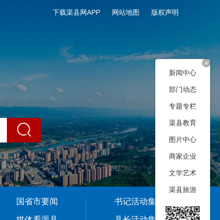
下载渠县网APP
网站地图
版权声明
+
新闻中心
部门动态
专题专栏
渠县教育
图片中心
商家企业
文学艺术
渠县旅游
国省市要闻
书记活动集
媒体看渠县
县长活动集