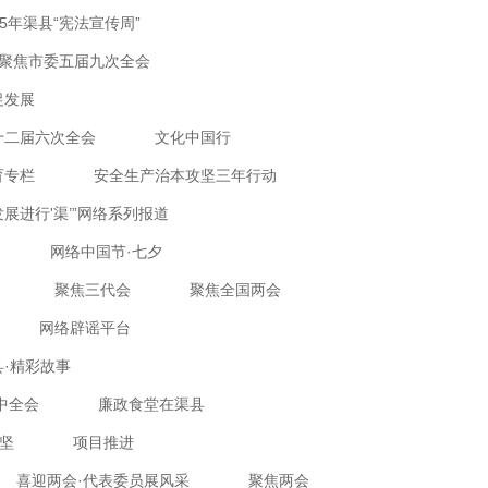
25年渠县“宪法宣传周”
聚焦市委五届九次全会
促发展
十二届六次全会
文化中国行
育专栏
安全生产治本攻坚三年行动
发展进行'渠’”网络系列报道
网络中国节·七夕
聚焦三代会
聚焦全国两会
网络辟谣平台
·精彩故事
中全会
廉政食堂在渠县
坚
项目推进
喜迎两会·代表委员展风采
聚焦两会