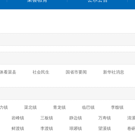
体看渠县
社会民生
国省市要闻
新华社消息
力镇
渠北镇
青龙镇
临巴镇
李馥镇
岩峰镇
三板镇
静边镇
万寿镇
清
鲜渡镇
李渡镇
琅琊镇
望溪镇
卷