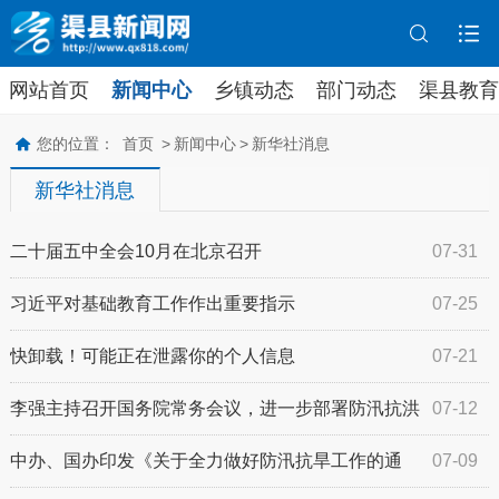
网站首页
新闻中心
乡镇动态
部门动态
渠县教育
您的位置：
首页
>
新闻中心
>
新华社消息
新华社消息
二十届五中全会10月在北京召开
07-31
习近平对基础教育工作作出重要指示
07-25
快卸载！可能正在泄露你的个人信息
07-21
李强主持召开国务院常务会议，进一步部署防汛抗洪
07-12
救灾工作
中办、国办印发《关于全力做好防汛抗旱工作的通
07-09