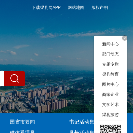
下载渠县网APP
网站地图
版权声明
+
新闻中心
部门动态
专题专栏
渠县教育
图片中心
商家企业
文学艺术
渠县旅游
国省市要闻
书记活动集
媒体看渠县
县长活动集