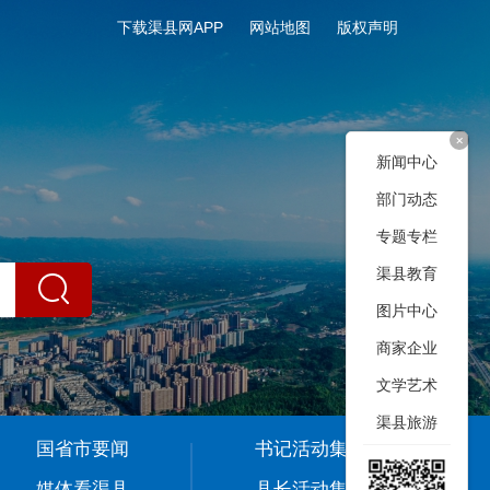
下载渠县网APP
网站地图
版权声明
+
新闻中心
部门动态
专题专栏
渠县教育
图片中心
商家企业
文学艺术
渠县旅游
国省市要闻
书记活动集
媒体看渠县
县长活动集