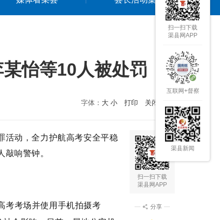
扫一扫下载
渠县网APP
某怡等10人被处罚
互联网+督察
字体：
大
小
打印
关闭本页
犯罪活动，全力护航高考安全平稳
渠县新闻
人敲响警钟。
扫一扫下载
渠县网APP
年高考考场并使用手机拍摄考
分享