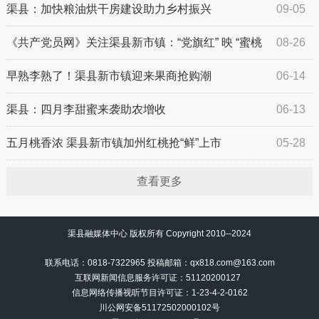
渠县：加快粮油烘干房建设助力乡村振兴
09-05
《共产党员网》关注渠县新市镇：“党旗红” 映 “蜜桃
08-26
香” 支部领路富家乡
早熟李熟了！渠县新市镇迎来果商抢购潮
06-14
渠县：四月李甜蜜来袭助农增收
06-13
五月桃香浓 渠县新市镇加州红桃抢“鲜”上市
05-28
查看更多
渠县融媒体中心 版权所有 Copyright 2010--2024
联系电话：0818-7322965 投稿邮箱：qx818.com@163.com
互联网新闻信息服务许可证：51120200127
信息网络传播视听节目许可证：
1-23-4-2-0162
川公网安备51172502000102号