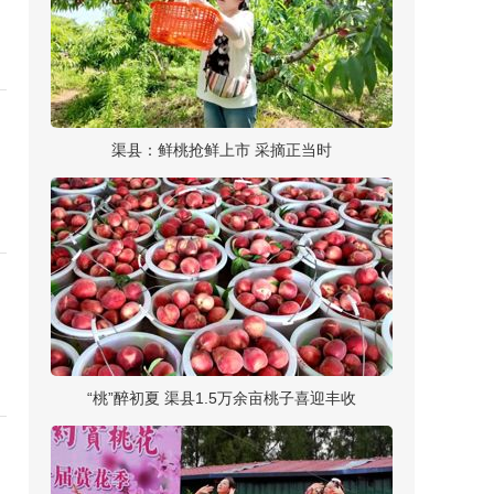
渠县：鲜桃抢鲜上市 采摘正当时
“桃”醉初夏 渠县1.5万余亩桃子喜迎丰收