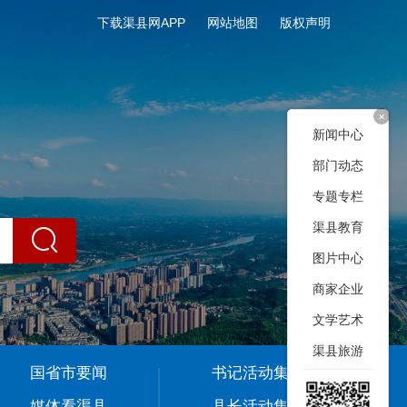
下载渠县网APP
网站地图
版权声明
+
新闻中心
部门动态
专题专栏
渠县教育
图片中心
商家企业
文学艺术
渠县旅游
国省市要闻
书记活动集
媒体看渠县
县长活动集