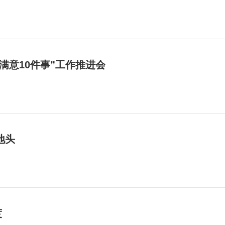
满意10件事”工作推进会
地头
度