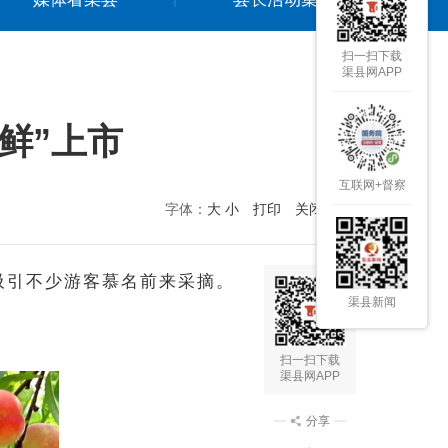
扫一扫下载
渠县网APP
鲜”上市
互联网+督察
字体：
大
小
打印
关闭本页
吸引不少游客慕名前来采摘。
渠县新闻
扫一扫下载
渠县网APP
分享