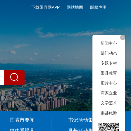
下载渠县网APP
网站地图
版权声明
+
新闻中心
部门动态
专题专栏
渠县教育
图片中心
商家企业
文学艺术
渠县旅游
国省市要闻
书记活动集
媒体看渠县
县长活动集