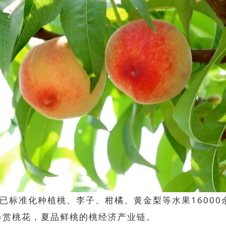
已标准化种植桃、李子、柑橘、黄金梨等水果
1600
春赏桃花，夏品鲜桃的桃经济产业链。