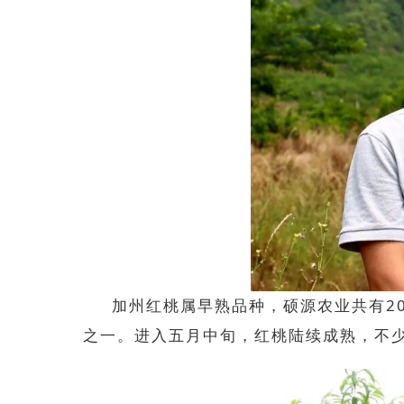
加州红桃
属
早熟
品种
，
硕源农业共
有
2
之一。进入五月中旬，红桃陆续成熟，不