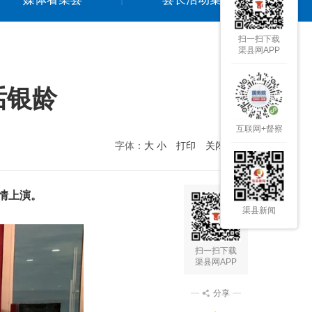
扫一扫下载
渠县网APP
话银龄
互联网+督察
字体：
大
小
打印
关闭本页
情上演。
渠县新闻
扫一扫下载
渠县网APP
分享