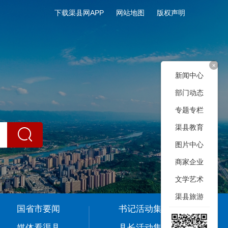
下载渠县网APP
网站地图
版权声明
+
新闻中心
部门动态
专题专栏
渠县教育
图片中心
商家企业
文学艺术
渠县旅游
国省市要闻
书记活动集
媒体看渠县
县长活动集