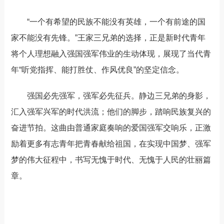
“一个有希望的民族不能没有英雄，一个有前途的国
家不能没有先锋。”王家三兄弟的选择，正是新时代青年
将个人理想融入强国强军伟业的生动体现，展现了当代青
年“听党指挥、能打胜仗、作风优良”的坚定信念。
强国必先强军，强军必先征兵。静边三兄弟的身影，
汇入强军兴军的时代洪流；他们的脚步，踏响民族复兴的
奋进节拍。这曲由普通家庭奏响的爱国强军交响乐，正激
励着更多有志青年把青春献给祖国，在实现中国梦、强军
梦的伟大征程中，书写无愧于时代、无愧于人民的壮丽篇
章。