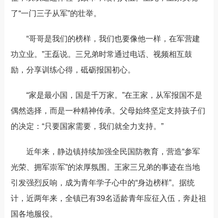
了“一门三子从军”的壮举。
“哥哥是我们的榜样，我们也要像他一样，在军营建
功立业。”王磊说。三兄弟时常通过电话、视频相互鼓
励，分享训练心得，砥砺报国初心。
“家是最小国，国是千万家。”在王家，从军报国不是
偶然选择，而是一种精神传承。父母始终坚定支持孩子们
的决定：“只要国家需要，我们就全力支持。”
近年来，静边镇持续加强全民国防教育，营造
“参军
光荣、拥军崇军”的浓厚氛围。王家三兄弟的事迹在当地
引发强烈反响，成为青年学子心中的“身边榜样”。据统
计，近两年来，全镇已有39名适龄青年应征入伍，奔赴祖
国各地服役。