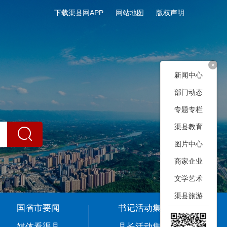
下载渠县网APP
网站地图
版权声明
+
新闻中心
部门动态
专题专栏
渠县教育
图片中心
商家企业
文学艺术
渠县旅游
国省市要闻
书记活动集
媒体看渠县
县长活动集