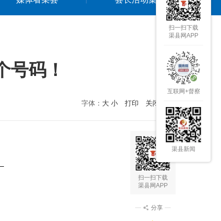
扫一扫下载
渠县网APP
一个号码！
互联网+督察
字体：
大
小
打印
关闭本页
渠县新闻
扫一扫下载
渠县网APP
分享