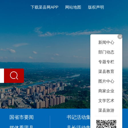
下载渠县网APP
网站地图
版权声明
+
新闻中心
部门动态
专题专栏
渠县教育
图片中心
商家企业
文学艺术
渠县旅游
国省市要闻
书记活动集
媒体看渠县
县长活动集