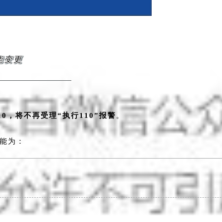
能变更
110，
将不再受理“执行110”报警
。
能为：