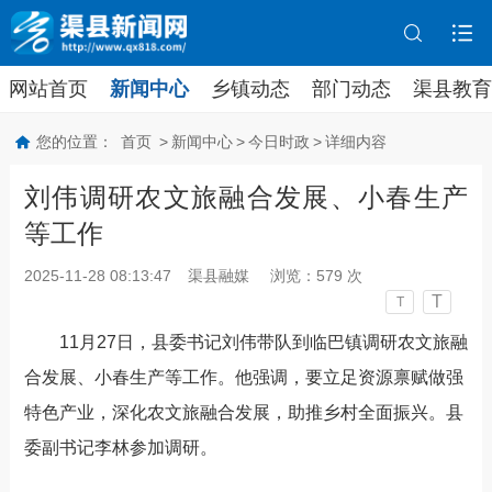
网站首页
新闻中心
乡镇动态
部门动态
渠县教育
您的位置：
首页
>
新闻中心
>
今日时政
>
详细内容
刘伟调研农文旅融合发展、小春生产
等工作
2025-11-28 08:13:47
渠县融媒
浏览：
579
次
T
T
11
月
27
日，县委书记刘伟
带队
到临巴镇调研农文旅融
合发展、小春生产等工作。他强调，要立足资源禀赋做强
特色产业，深化农文旅融合
发展
，助推乡村全面振兴。县
委副书记李林
参加
调研。