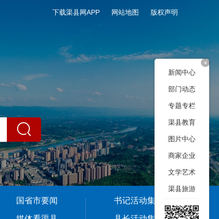
下载渠县网APP
网站地图
版权声明
+
新闻中心
部门动态
专题专栏
渠县教育
图片中心
商家企业
文学艺术
渠县旅游
国省市要闻
书记活动集
媒体看渠县
县长活动集