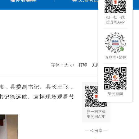
扫一扫下载
渠县网APP
互联网+督察
字体：
大
小
打印
关闭本页
刘伟，县委副书记、县长王飞，
渠县新闻
书记徐远航、袁韬现场观看节
扫一扫下载
渠县网APP
分享