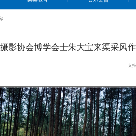
容
摄影协会博学会士朱大宝来渠采风作
支