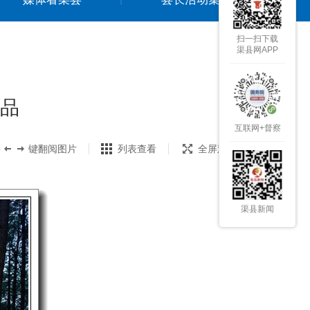
扫一扫下载
渠县网APP
品
互联网+督察
持
键翻阅图片
列表查看
全屏观看
渠县新闻