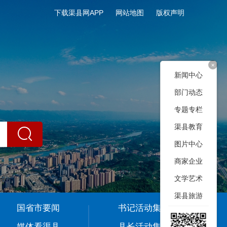
下载渠县网APP
网站地图
版权声明
+
新闻中心
部门动态
专题专栏
渠县教育
图片中心
商家企业
文学艺术
渠县旅游
国省市要闻
书记活动集
媒体看渠县
县长活动集