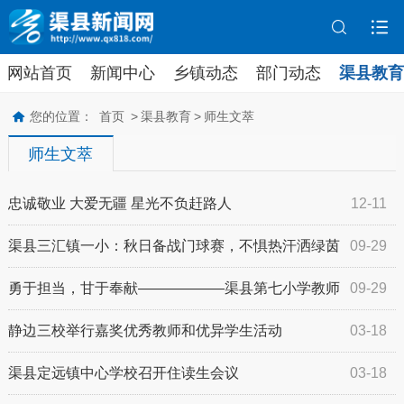
网站首页
新闻中心
乡镇动态
部门动态
渠县教育
您的位置：
首页
>
渠县教育
>
师生文萃
师生文萃
忠诚敬业 大爱无疆 星光不负赶路人
12-11
渠县三汇镇一小：秋日备战门球赛，不惧热汗洒绿茵
09-29
勇于担当，甘于奉献——————渠县第七小学教师
09-29
积极参与无偿献血
静边三校举行嘉奖优秀教师和优异学生活动
03-18
渠县定远镇中心学校召开住读生会议
03-18