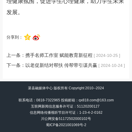
理健康氛围，促进学生心理健康，助力学生未来
发展。
分享到：
上一条：
携手名师工作室 赋能教育新征程
[ 2024-10-25 ]
下一条：
以老促新结对帮扶 传帮带引谋共赢
[ 2024-10-24 ]
渠县融媒体中心 版权所有 Copyright 2010--2024
联系电话：0818-7322965 投稿邮箱：qx818.com@163.com
互联网新闻信息服务许可证：51120200127
信息网络传播视听节目许可证：
1-23-4-2-0162
川公网安备51172502000102号
蜀ICP备2021001069号-2