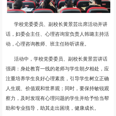
学校党委委员、副校长黄景芸出席活动并讲
话，妇委会主任、心理咨询室负责人韩璐主持活
动，心理咨询教师、班主任聆听讲座。
活动中，学校党委委员、副校长黄景芸讲话
强调：身处教育一线的老师与学生朝夕相处，应
注重培养学生良好心理素质，引导学生树立正确
人生观、价值观和世界观；同时，要保持敏锐观
察力，及时发现有心理问题的学生并给予恰当帮
助和专业指导，助其走出困境，健康成长。