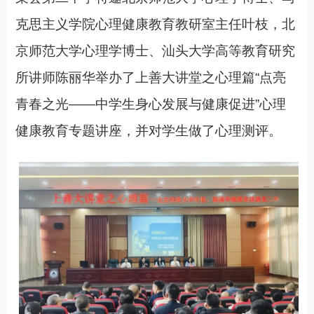
克思主义学院心理健康教育教研室主任叶枝，北
京师范大学心理学博士、汕头大学高等教育研究
所讲师陈丽华举办了上善大讲堂之心理篇“点亮
青春之光——中学生身心发展与健康促进”心理
健康教育专题讲座，并对学生做了心理测评。