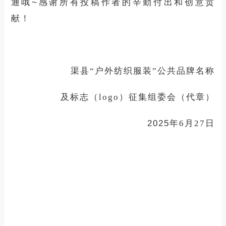
通哦
~
感谢所有投稿作者的辛勤付出和创意贡
献！
渠县
“
户外纺织服装
”
公共品牌名称
及标志（
logo
）征集组委会
（代章）
2025
年
6
月
27
日