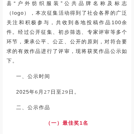
县
“户外纺织服装”公共品牌名称及标志
（
logo
），
本次征集活动得到了社会各界的广泛
关注和积极参与，
共
收到
各地
投稿作品
100
余
件
。经过
公开征集
、
初步筛选
、专家评
审
等多个
环节，秉
承
公平、公正、公开的原则，对符合要
求的有效作品进行了评审，现将获奖
作品公示如
下
。
一、公示时间
2025
年
6
月
27
日至
29
日。
二、公示作品
（一）最佳
奖
1
名