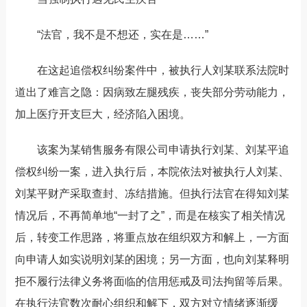
“
法官，我不是不想还，实在是
……”
在
这
起追偿权纠纷案件中，被执行人刘某联系法院时
道出了难言之隐：因病致左腿残疾，丧失部分劳动能力，
加上医疗开支巨大，经济陷入困境。
该案为某销售服务有限公司申请执行刘某、刘某平追
偿权
纠纷一案
，进入执行后，本院依法对被执行人刘某、
刘某平财产采取查封、冻结措施。但执行法官在得知刘某
情况后，不再简单地
“
一封了之
”
，而是在核实了相关情况
后，转变工作思路，将重点放在组织双方和解上，一方面
向
申请人
如实说明刘某的困境；另一方面，也向刘某释明
拒不履行法律义务将面临的信用惩戒及司法拘留等后果。
在执行法官数次耐心组织和解下，双方对立情绪逐渐缓