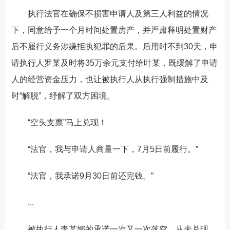
执行法官在确保不损害申请人及第三人利益的情况
下，同意
给予
一个月时间处置房产，并严肃释明处置财产
后不履行义务涉嫌拒执犯罪的后果。后用时不到
30
天，申
请执行人
罗某及时
将
35
万余元支付给叶某，既缓解了申请
人的经营资金压力，也让被执行人从执行强制措施中及
时
“
解脱
”
，纾解了双方困境。
“
空头支票
”
马上兑现！
“
法官，我与申请人商量一下，
7
月
5
日前
履行。
”
“
法官，我承诺
9
月
30
日前还完
钱。
”
...
被执行人李某娜的承诺
一次又一次落空，从未兑现。