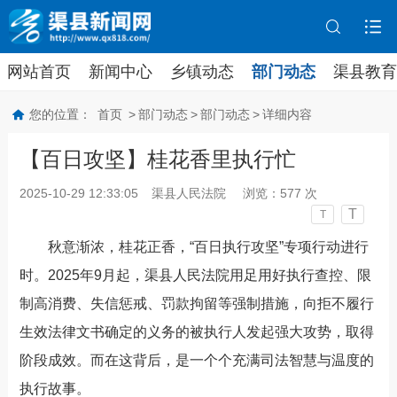
网站首页
新闻中心
乡镇动态
部门动态
渠县教育
您的位置：
首页
>
部门动态
>
部门动态
>
详细内容
【百日攻坚】桂花香里执行忙
2025-10-29 12:33:05
渠县人民法院
浏览：
577
次
T
T
秋意渐浓，桂花正香，
“
百日执行攻坚
”
专项行动进行
时。
2025
年
9
月起，渠县
人民法院
用足用好执行查控、限
制高消费、失信惩戒、罚款拘留等强制措施，向拒不履行
生效
法律文书确定的
义务的被执行人发起强大攻势，取得
阶段成效。
而在这背后，是一个个充满司法智慧与温度的
执行故事。