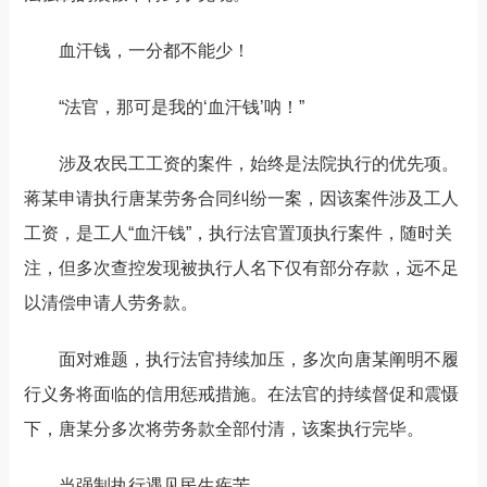
血汗钱，一分都不能少
！
“
法官，那可是我的
‘
血汗钱
’
呐！
”
涉及农民工工资的案件，始终是法院执行的优先项。
蒋某申请执行唐某劳务合同纠纷一案，因该案件涉及工人
工资，是工人
“
血汗钱
”
，执行法官置顶执行案件，随时关
注，但多次
查控发现被执行人名下仅有部分存款，远不足
以清偿申请人劳务款。
面对难题，执行法官持续加压，多次向唐某阐明不履
行义务将面临的信用惩戒措施。在法
官
的持续督促和震慑
下，唐某分多次将劳务款全部付清，该案执行完毕。
当强制执行遇见
民生
疾苦