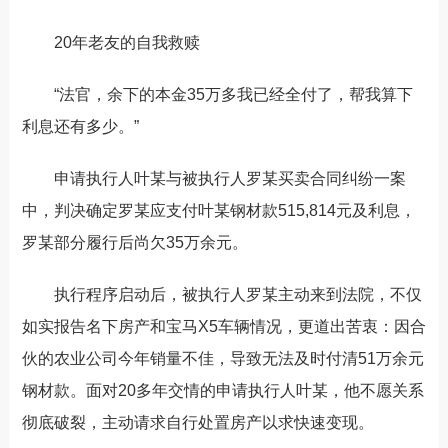
20
年老友的自我救赎
“
法官，余下的本金
35
万多我已经全付了
，帮我算下
利息还有多少
。
”
申请执行人叶某与被执行人罗某买卖合同纠纷一案
中，判决确定罗某应支付叶某钢材款
515,814
元及利息，
罗某部分履行后尚欠
35
万余元。
执行程序启动后，
被执行人罗某主动来到法院，不仅
如实报告名下房产和宝马
X5
车辆情况，更道出苦衷：因合
伙的农业公司今年销量不佳，导致无法及时付清
51
万余元
钢材款。面对
20
多年交情的申请执行人叶某，他不愿关系
彻底破裂，主动请求自行处置房产以求快速变现。