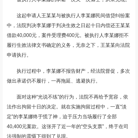
这起
申请人王某某与被执行人李某娜民间借贷纠纷案
中，法院判决李某娜于判决生效之日起十日内偿还王某某
借款
40,000
元，案件受理费
400
元。被执行人李某娜
拒不
履行
生效法律文书确定的义务，无奈之下，王某某向法院
申请执行。
执行过程中，李某娜不报告财产，经法院督促，多次
做出承诺仍不履行，一再拖延、逃避执行。
面对这种
“
光说不练
”
的行为，法院不再给予宽容，依
法作出拘留十日的决定。就在实施拘留过程中，一直
“
淡
定
”
的李某娜终于慌了神，迫于压力当场履行了全部
40,400
元案款。这张开了近一年的
“
空头支票
”
，终于在司
法强制的震慑下
得到了兑现
。