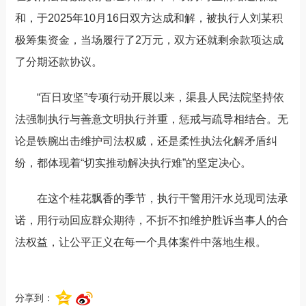
和，于
2025
年
10
月
16
日双方达成和解，被执行人刘某积
极筹集资金，当场履行了
2
万元，双方还就剩余款项达成
了分期还款协议。
“百日攻坚”专项行动开展以来，
渠县
人民法院
坚持依
法强制执行与善意文明执行
并重
，惩戒与疏导
相结合
。
无
论是铁腕出击维护司法权威，还是柔性执法化解矛盾纠
纷，
都体现
着
“
切实推动解决执行难
”
的
坚定决心
。
在这个桂花飘香的季节，执行干警用汗水兑现司法承
诺，用行动回应群众期待
，
不折不扣
维护胜诉当事人的合
法权益
，让公平正义在每一个具体案件中落地生根。
分享到：