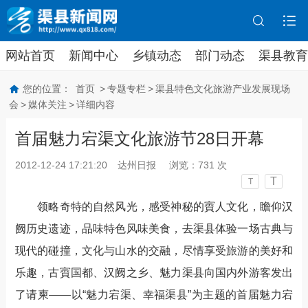
网站首页
新闻中心
乡镇动态
部门动态
渠县教育
您的位置：
首页
>
专题专栏
>
渠县特色文化旅游产业发展现场
会
>
媒体关注
>
详细内容
首届魅力宕渠文化旅游节28日开幕
2012-12-24 17:21:20
达州日报
浏览：
731
次
T
T
领略奇特的自然风光，感受神秘的賨人文化，瞻仰汉
阙历史遗迹，品味特色风味美食，去渠县体验一场古典与
现代的碰撞，文化与山水的交融，尽情享受旅游的美好和
乐趣，古賨国都、汉阙之乡、魅力渠县向国内外游客发出
了请柬——以“魅力宕渠、幸福渠县”为主题的首届魅力宕