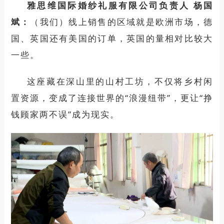
雅思维
国际
婚纱礼服有限公司
负责人
杨国
斌
：
（我们）线上销售的区域就是欧洲市场，德
国、英国还有美国的订单，英国的量相对比较大
一些。
这座藏在深山里的
山村
工坊，不仅
将乡村闲
置资源
，
变成了连接世界的
“浪漫
纽带
”
，
更让
“挣
钱顾家两不误”成为现实。