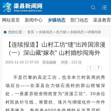
网站首页
新闻中心
乡镇动态
部门动态
渠县教育
您的位置：
首页
>
乡镇动态
>
合力镇
>
乡镇动态
>
详细内容
【连续报道】山村工坊“缝”出跨国浪漫
（一）深山藏“嫁衣” 山村婚纱闯海外
2025-11-10 17:37:03
渠县融媒
浏览：
213
次
T
T
不是巴黎
的
高定
工坊，
也
非米兰
时装周
的
秀
场后台
——
在渠县合力镇石燕村的群山褶皱
深
处
，一座废弃校舍
悄然
变
为
“浪漫
工坊
”。
30
余
位
村民
执针引线，
将
蕾丝、珠
片与绸缎化作一
件件
精美嫁衣。
每年有
4000
余件
婚纱
从这里启程，