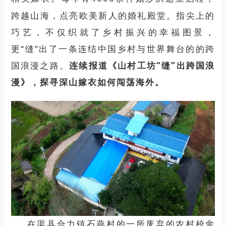
跨越
山海
，
点亮
欧美新人
的
婚礼
殿堂。
指尖
上的
巧艺，不仅
织就了
乡村振兴的幸福图景，
更
“缝”出了
一条连
结中
国乡村与世界舞台的
的跨
国浪漫
之路
。
连续报道《山村工坊
“缝”出跨国浪
漫》，探寻深山嫁衣如何闯荡海外。
在渠县合力镇石燕村的
一所废弃的农村校舍