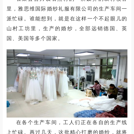
里，
雅思维
国际
婚纱礼服有限公司的生产车间一
派忙碌
。
谁能想到，
就是在
这
样一
个不起眼
儿
的
山村工坊
里
，
生产的婚纱，全部
远销德国、英
国、美国等多个国家。
在各个生产车间，工人们
正在各自的生产线
上忙碌。
再过几天，这批精心打磨的婚纱
，
就将